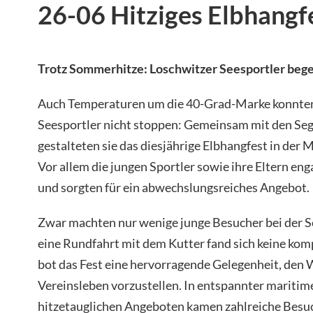
26-06 Hitziges Elbhangf
Trotz Sommerhitze: Loschwitzer Seesportler bege
Auch Temperaturen um die 40-Grad-Marke konnten 
Seesportler nicht stoppen: Gemeinsam mit den Se
gestalteten sie das diesjährige Elbhangfest in der
Vor allem die jungen Sportler sowie ihre Eltern enga
und sorgten für ein abwechslungsreiches Angebot.
Zwar machten nur wenige junge Besucher bei der S
eine Rundfahrt mit dem Kutter fand sich keine ko
bot das Fest eine hervorragende Gelegenheit, den
Vereinsleben vorzustellen. In entspannter maritim
hitzetauglichen Angeboten kamen zahlreiche Besu