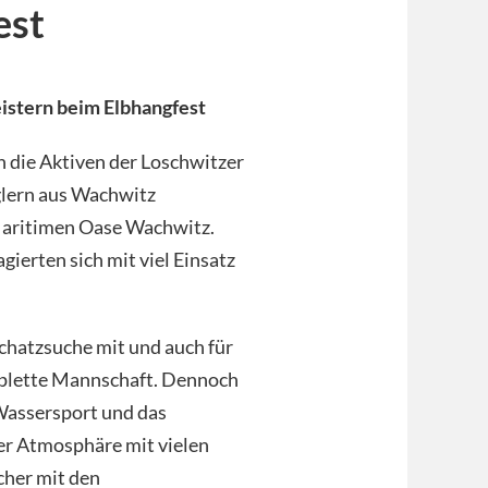
est
istern beim Elbhangfest
die Aktiven der Loschwitzer
glern aus Wachwitz
 Maritimen Oase Wachwitz.
gierten sich mit viel Einsatz
chatzsuche mit und auch für
mplette Mannschaft. Dennoch
 Wassersport und das
er Atmosphäre mit vielen
cher mit den