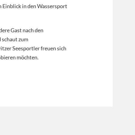
 Einblick in den Wassersport
ndere Gast nach den
d schaut zum
tzer Seesportler freuen sich
robieren möchten.